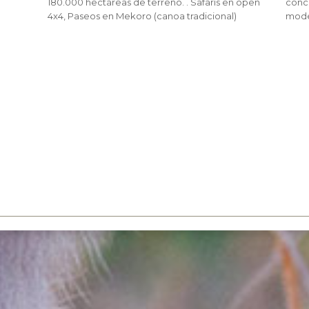
180.000 hectáreas de terreno. . Safaris en open
conc
4x4, Paseos en Mekoro (canoa tradicional)
moder