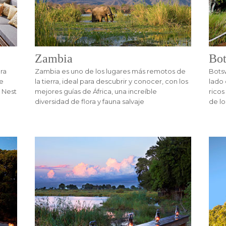
Zambia
Bo
era
Zambia es uno de los lugares más remotos de
Botsw
te
la tierra, ideal para descubrir y conocer, con los
lado 
s Nest
mejores guías de África, una increíble
ricos
diversidad de flora y fauna salvaje
de lo